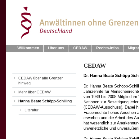
Willkommen
Über uns
CEDAW
Rechts-Infos
Migra
CEDAW
Dr. Hanna Beate Schöpp-Schi
CEDAW über alle Grenzen
hinweg
Dr. Hanna Beate Schöpp-Schill
Jahrzehnte für Menschenrechte
Mehr über CEDAW
von 1989 bis 2008 Mitglied im
Hanna Beate Schöpp-Schilling
Nationen zur Beseitigung jeder
(CEDAW-Ausschuss). Dabei hat 
Literatur
Frauenrechte hohes Ansehen au
erworben und die Arbeit des A
hat wesentlich zur Anerkennung
unverletzliche und unveräußer
Dr. Hanna Beate Schöpp-Schilli