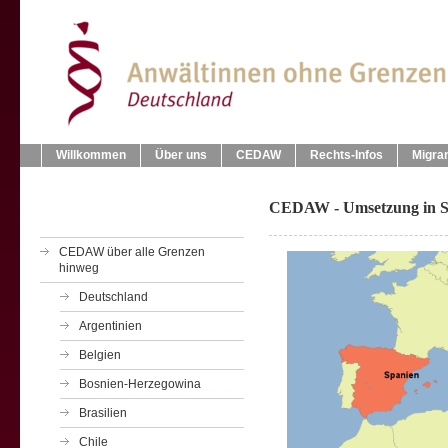
Willkommen
Über uns
CEDAW
Rechts-Infos
Migra
CEDAW - Umsetzung in S
CEDAW über alle Grenzen
hinweg
Deutschland
Argentinien
Belgien
Bosnien-Herzegowina
Brasilien
Chile