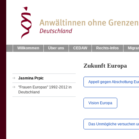
Willkommen
Über uns
CEDAW
Rechts-Infos
Migra
Zukunft Europa
Jasmina Prpic
Appell gegen Abschottung Eu
"Frauen Europas" 1992-2012 in
Deutschland
Vision Europa
Das Unmögliche versuchen um